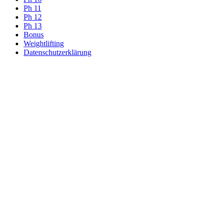
Ph 11
Ph 12
Ph 13
Bonus
Weightlifting
Datenschutzerklärung
Contact
Us