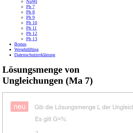
NaWi
Ph 7
Ph 8
Ph 9
Ph 10
Ph 11
Ph 12
Ph 13
Bonus
Weightlifting
Datenschutzerklärung
Lösungsmenge von
Ungleichungen (Ma 7)