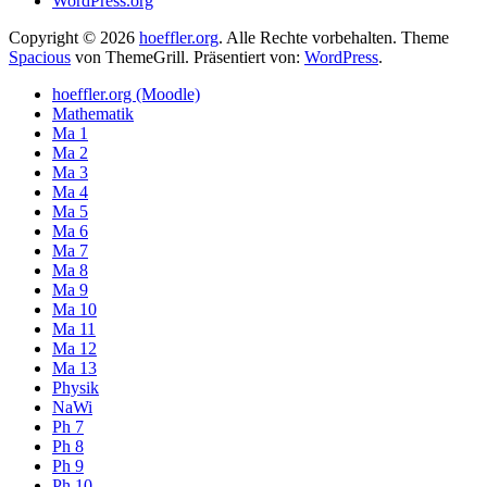
WordPress.org
Copyright © 2026
hoeffler.org
. Alle Rechte vorbehalten. Theme
Spacious
von ThemeGrill. Präsentiert von:
WordPress
.
hoeffler.org (Moodle)
Mathematik
Ma 1
Ma 2
Ma 3
Ma 4
Ma 5
Ma 6
Ma 7
Ma 8
Ma 9
Ma 10
Ma 11
Ma 12
Ma 13
Physik
NaWi
Ph 7
Ph 8
Ph 9
Ph 10