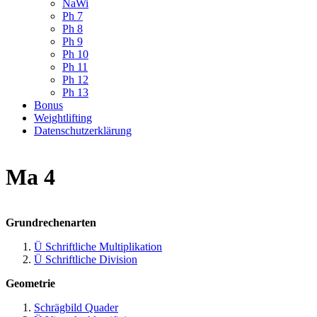
NaWi
Ph 7
Ph 8
Ph 9
Ph 10
Ph 11
Ph 12
Ph 13
Bonus
Weightlifting
Datenschutzerklärung
Ma 4
Grundrechenarten
Ü Schriftliche Multiplikation
Ü Schriftliche Division
Geometrie
Schrägbild Quader