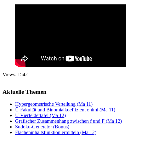
Views: 1542
Aktuelle Themen
Hypergeometrische Verteilung (Ma 11)
Ü Fakultät und Binomialkoeffizient ohimi (Ma 11)
Ü Vierfeldertafel (Ma 12)
Grafischer Zusammenhang zwischen f und F (Ma 12)
Sudoku-Generator (Bonus)
Flächeninhaltsfunktion ermitteln (Ma 12)