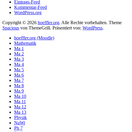
Eintrags-Feed
Kommentar-Feed
WordPress.org
Copyright © 2026
hoeffler.org
. Alle Rechte vorbehalten. Theme
Spacious
von ThemeGrill. Präsentiert von:
WordPress
.
hoeffler.org (Moodle)
Mathematik
Ma 1
Ma 2
Ma 3
Ma 4
Ma 5
Ma 6
Ma 7
Ma 8
Ma 9
Ma 10
Ma 11
Ma 12
Ma 13
Physik
NaWi
Ph 7