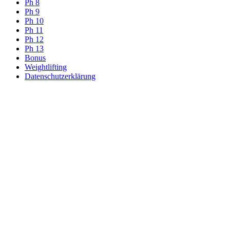
Ph 8
Ph 9
Ph 10
Ph 11
Ph 12
Ph 13
Bonus
Weightlifting
Datenschutzerklärung
Contact
Us