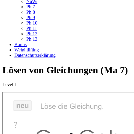
NaWi
Ph 7
Ph 8
Ph 9
Ph 10
Ph 11
Ph 12
Ph 13
Bonus
Weightlifting
Datenschutzerklärung
Lösen von Gleichungen (Ma 7)
Level I