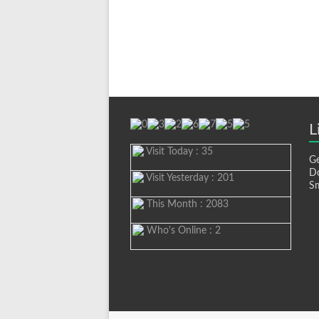
L
Visit Today : 35
Ge
D
Visit Yesterday : 201
S
This Month : 2083
Who's Online : 2